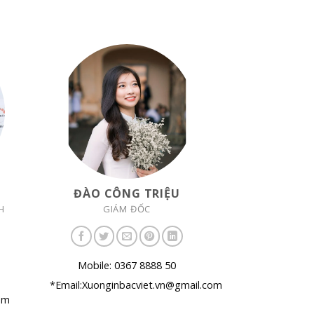
ĐÀO CÔNG TRIỆU
H
GIÁM ĐỐC
Mobile: 0367 8888 50
*Email:Xuonginbacviet.vn@gmail.com
om