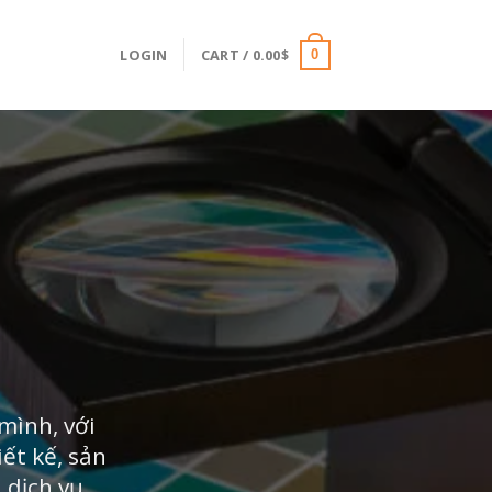
LOGIN
CART /
0.00
$
0
mình, với
ết kế, sản
 dịch vụ