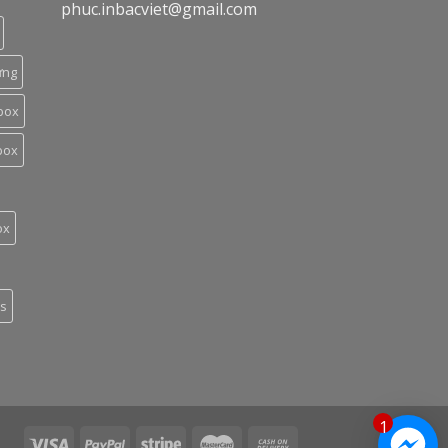
phuc.inbacviet@gmail.com
ứng
box
box
ox
es
1