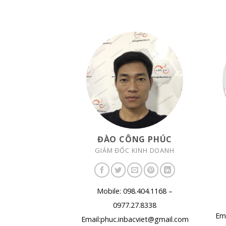
ĐÀO CÔNG PHÚC
GIÁM ĐỐC KINH DOANH
Mobile: 098.404.1168 –
0977.27.8338
Ema
Email:phuc.inbacviet@gmail.com