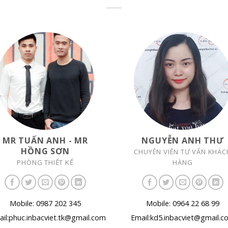
MR TUẤN ANH - MR
NGUYỄN ANH THƯ
HỒNG SƠN
CHUYÊN VIÊN TƯ VẤN KHÁC
PHÒNG THIẾT KẾ
HÀNG
Mobile: 0987 202 345
Mobile: 0964 22 68 99
il:phuc.inbacviet.tk@gmail.com
Email:kd5.inbacviet@gmail.c