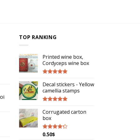
TOP RANKING
Printed wine box,
Cordyceps wine box
Rated
5.00
Decal stickers - Yellow
out of 5
camellia stamps
oi
Rated
5.00
Corrugated carton
out of 5
box
0.50
$
Rated
4.00
out