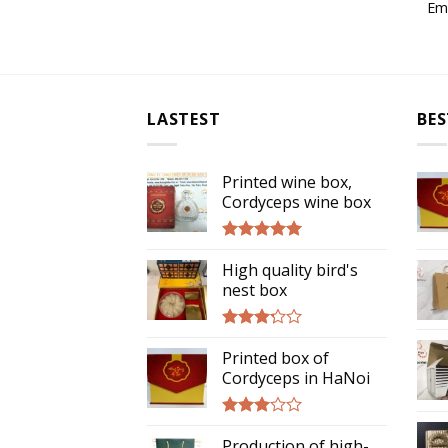
Ema
LASTEST
BES
Printed wine box,
Cordyceps wine box
Rated
5.00
High quality bird's
out of 5
nest box
Rated
Printed box of
3.00
out of
Cordyceps in HaNoi
5
Rated
Production of high-
2.75