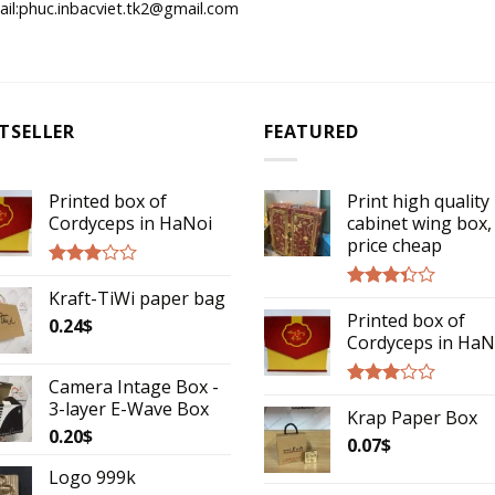
il:phuc.inbacviet.tk2@gmail.com
TSELLER
FEATURED
Printed box of
Print high quality
Cordyceps in HaNoi
cabinet wing box,
price cheap
Rated
Kraft-TiWi paper bag
2.75
Rated
out of
Printed box of
3.14
0.24
$
5
out of
Cordyceps in HaN
5
Camera Intage Box -
Rated
3-layer E-Wave Box
Krap Paper Box
2.75
0.20
$
out of
0.07
$
5
Logo 999k