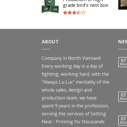
out of
grade bird's nest box
5
Rated
3.17
out of
5
ABOUT
NE
Company in North Vietnam!
07
Mar
Every working day is a day of
fighting, working hard, with the
"Always Lu Luc" mentality of the
whole sales, design and
07
production team, we have
Mar
spent 9 years in the profession,
serving the services of Setting
07
Next - Printing for thousands
Mar