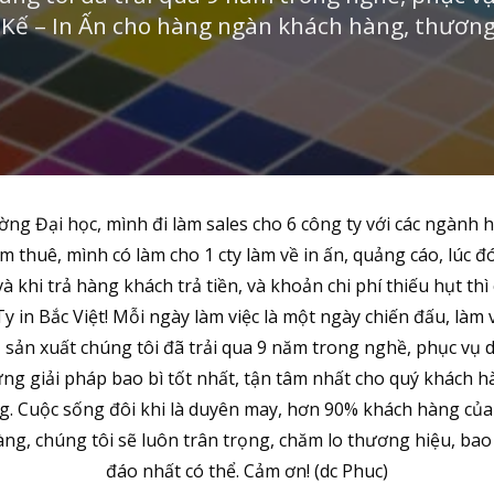
 Kế – In Ấn cho hàng ngàn khách hàng, thương
ờng Đại học, mình đi làm sales cho 6 công ty với các ngành
àm thuê, mình có làm cho 1 cty làm về in ấn, quảng cáo, lúc
và khi trả hàng khách trả tiền, và khoản chi phí thiếu hụt
in Bắc Việt! Mỗi ngày làm việc là một ngày chiến đấu, làm v
, sản xuất chúng tôi đã trải qua 9 năm trong nghề, phục vụ 
g giải pháp bao bì tốt nhất, tận tâm nhất cho quý khách 
. Cuộc sống đôi khi là duyên may, hơn 90% khách hàng của 
g, chúng tôi sẽ luôn trân trọng, chăm lo thương hiệu, bao 
đáo nhất có thể. Cảm ơn! (dc Phuc)