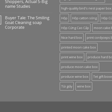
Shoppers, Actual 5-Big
name Studies
high-quality bird's nest paper box
Buyer Tale: The Smiling
Hộp
Hộp catton sóng
Hộp C
Goat Cleaning soap
Corporate
Hộp Cứng Cao Cấp
moon cake 
Nice hard box
print cordyceps 
printed moon cake box
print wine box
produce hard b
produce moon cake box
produce wine box
Tet gift box
Túi giấy
wine box