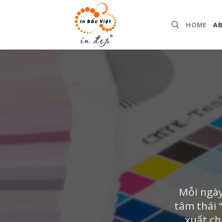
Skip
to
HOME
A
content
Mỗi ngày
tâm thái 
xuất ch