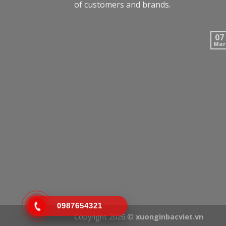
of customers and brands.
07
Mar
0987654321
Copyright 2026 ©
xuonginbacviet.vn