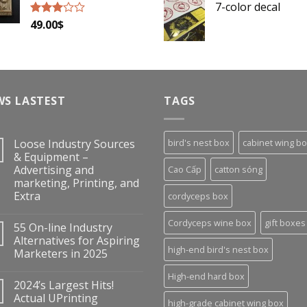
7-color decal
49.00
$
Rated
2.79
out of
5
WS LASTEST
TAGS
Loose Industry Sources
bird's nest box
cabinet wing b
& Equipment –
Advertising and
Cao Cấp
catton sóng
marketing, Printing, and
Extra
cordyceps box
Cordyceps wine box
gift boxes
55 On-line Industry
Alternatives for Aspiring
high-end bird's nest box
Marketers in 2025
High-end hard box
2024’s Largest Hits!
Actual UPrinting
high-grade cabinet wing box